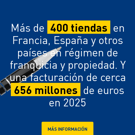
400 tiendas
Más de
en
Francia, España y otros
países en régimen de
franquicia y propiedad. Y
una facturación de cerca
656 millones
de euros
en 2025
MÁS INFORMACIÓN