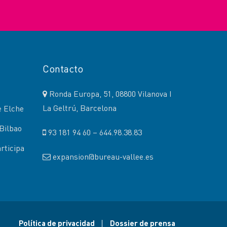
Contacto
Ronda Europa, 51, 08800 Vilanova I
La Geltrú, Barcelona
e Elche
Bilbao
93 181 94 60 – 644.98.38.83
rticipa
expansion@bureau-vallee.es
Política de privacidad
Dossier de prensa