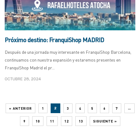
Próximo destino: FranquiShop MADRID
Después de una jornada muy interesante en FranquiShop Barcelona,
continuamos con nuestra expansión y estaremos presentes en
FranquiShop Madrid el pr...
OCTUBRE 28, 2024
« ANTERIOR
1
2
3
4
5
6
7
…
9
10
11
12
13
SIGUIENTE »