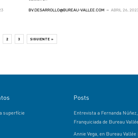
23
BV.DESARROLLO@BUREAU-VALLEE.COM
ABRIL 26, 202
2
3
SIGUIENTE »
tos
Posts
 superfície
Entrevista a Fernanda Núñez,
Franquiciada de Bureau Vallé
Annie Vega, en Bureau Vallée 