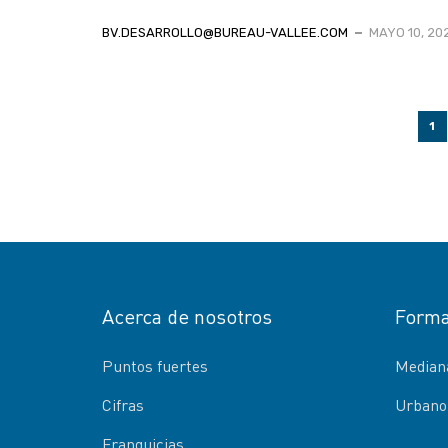
BV.DESARROLLO@BUREAU-VALLEE.COM
MAYO 10, 20
1
Acerca de nosotros
Forma
Puntos fuertes
Mediana
Cifras
Urbano
Franquicias