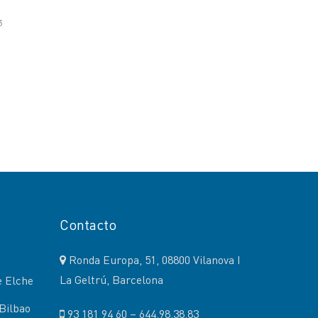
3
Contacto
Ronda Europa, 51, 08800 Vilanova I
La Geltrú, Barcelona
e Elche
Bilbao
93 181 94 60 – 644.98.38.83