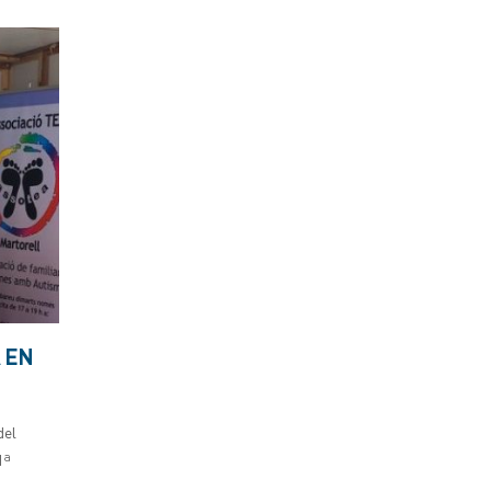
 EN
del
1ª