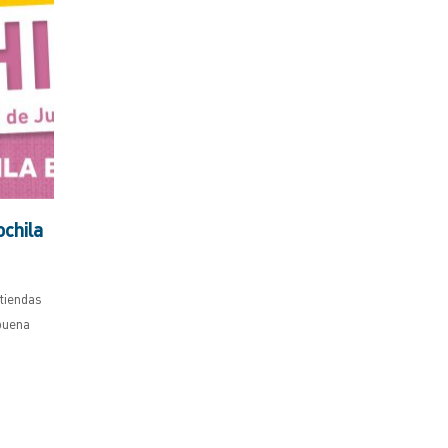
chila
tiendas
buena