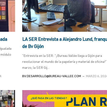
ada
LA SER Entrevista a Alejandro Lund, franqu
de Bv Gijón
Igualada
l módulo
"Entrevista en la SER: "¡Bureau Vallée llega a Gijón para
revolucionar el mundo de la papelería y material de oficina!"
marzo, la SER Gij...
4
BV.DESARROLLO@BUREAU-VALLEE.COM
MARZO 6, 202
¿QUÉ PASA EN LAS TIENDAS?