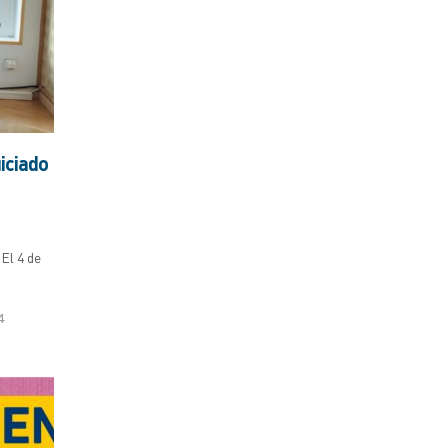
iciado
 El 4 de
4