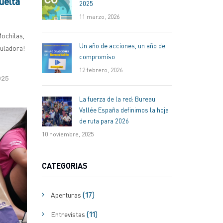
uelta
2025
11 marzo, 2026
ochilas,
Un año de acciones, un año de
culadora!
compromiso
12 febrero, 2026
025
La fuerza de la red: Bureau
Vallée España definimos la hoja
de ruta para 2026
10 noviembre, 2025
CATEGORIAS
Aperturas
(17)
Entrevistas
(11)