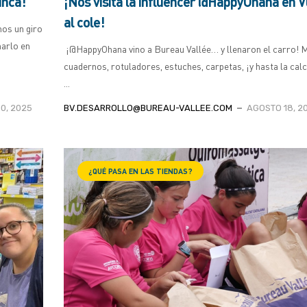
unca!
¡Nos visita la influencer @HappyOhana en V
al cole!
mos un giro
marlo en
¡@HappyOhana vino a Bureau Vallée… y llenaron el carro! M
cuadernos, rotuladores, estuches, carpetas, ¡y hasta la cal
...
0, 2025
BV.DESARROLLO@BUREAU-VALLEE.COM
AGOSTO 18, 2
¿QUÉ PASA EN LAS TIENDAS?