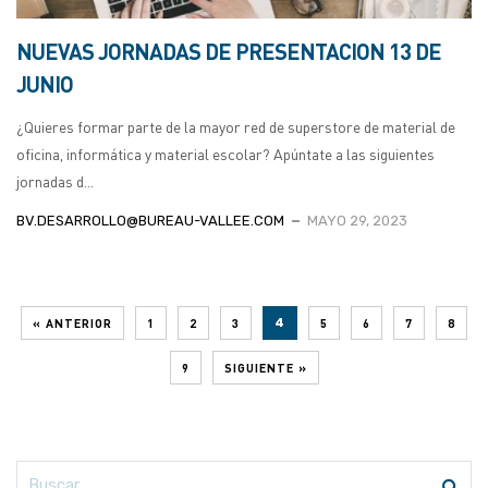
NUEVAS JORNADAS DE PRESENTACION 13 DE
JUNIO
¿Quieres formar parte de la mayor red de superstore de material de
oficina, informática y material escolar? Apúntate a las siguientes
jornadas d...
BV.DESARROLLO@BUREAU-VALLEE.COM
MAYO 29, 2023
« ANTERIOR
1
2
3
4
5
6
7
8
9
SIGUIENTE »